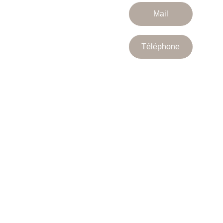
Suivez-nous 
Mail
Téléphone
Nos collections
Bijoux 
Montres
Baptêmes | mariages
Marques
Services
Réparation et entretien